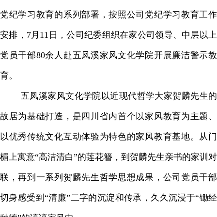
党纪学习教育的系列部署，按照公司党纪学习教育工作
安排，7月11日，公司纪委组织在家公司领导、中层以上
党员干部80余人赴五凤溪家风文化学院开展廉洁警示教
育。
五凤溪家风文化学院以近现代哲学大家贺麟先生的
故居为基础打造，是四川省内首个以家风教育为主题、
以优秀传统文化互动体验为特色的家风教育基地。从门
楣上寓意“高洁清白”的莲花簪，到贺麟先生亲书的家训对
联，再到一系列贺麟先生哲学思想成果，公司党员干部
切身感受到“清廉”二字的沉淀和传承，久久沉浸于“锄经