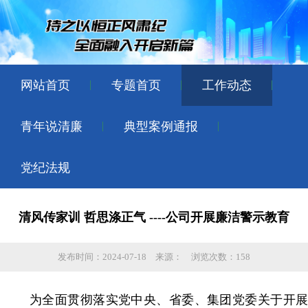
网站首页
专题首页
工作动态
青年说清廉
典型案例通报
党纪法规
清风传家训 哲思涤正气 ----公司开展廉洁警示教育
发布时间：2024-07-18
来源：
浏览次数：158
为全面贯彻落实党中央、省委、集团党委关于开展