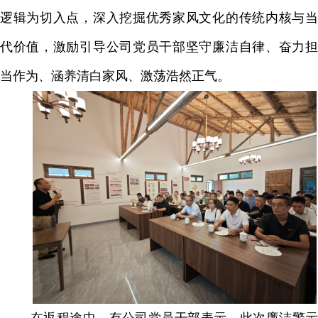
逻辑为切入点，深入挖掘优秀家风文化的传统内核与当
代价值，激励引导公司党员干部坚守廉洁自律、奋力担
当作为、涵养清白家风、激荡浩然正气。
在返程途中，有公司党员干部表示，此次廉洁警示