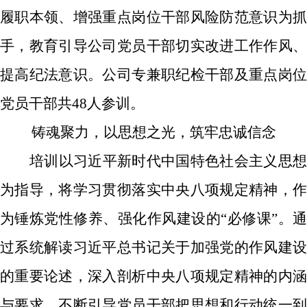
履职本领
、增强重点岗位干部
风险防范意识
为
手，教育引导公司党员干部
切实改进工作作风
提高纪法意识
。
公司专兼职纪检干部
及
重点岗
党员干部
共
48
人参训。
铸魂聚力，以思想之光，筑牢忠诚信念
培训以习近平新时代中国特色社会主义思想
为指导，将学习贯彻落实中央八项规定精神，
作
为锤炼党性修养
、强化作风建设
的
“
必修课
”。
过系统解读习近平总书记关于加强党的作风建设
的重要论述，深入剖析中央八项规定精神的内涵
与要求，不断引导党员干部把思想和行动统一到