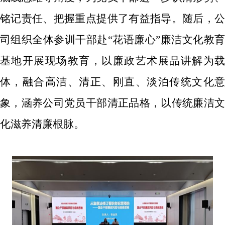
铭记责任、把握重点提供了有益指导。
随后，
司
组织
全体参训
干部赴
“
花语廉心
”
廉洁文化教
基地开展
现场
教育
，以
廉政艺术
展品
讲解
为
体
，
融合高洁、清正、刚直、淡泊传统文化
象，涵养
公司党员干部
清正品格，
以传统廉洁
化滋养清廉根脉。