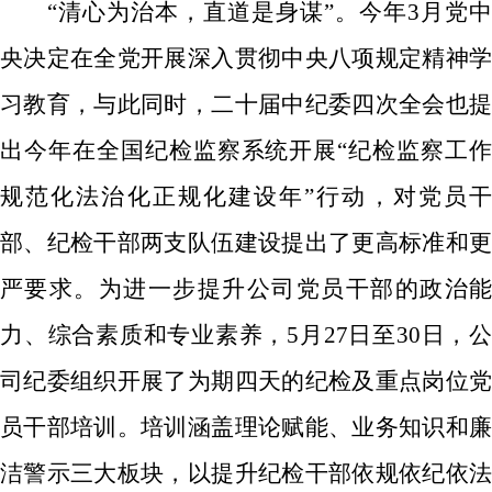
“清心为治本，直道是身谋”。今年
3
月党中
央决定在全党开展深入贯彻中央八项规定精神学
习教育，
与此
同时，二十届中纪委四次全会
也
出
今年在全国纪检监察系统
开展
“
纪检监察工
规范化法治化正规化建设年
”
行动
，
对党员
部
、
纪检干部
两支
队伍
建设提
出了更高标准
和
严要求。
为进一步
提升
公司党员
干部的政治
力、综合素质和专业素养
，
5
月
27
日至
30
日
，
公
司
纪委组织开展
了为期四天的
纪检及重点岗位
员干部培训。
培训涵盖
理论
赋能
、
业务知识
和
洁警示
三大板块
，
以提升纪检干部
依规依纪依