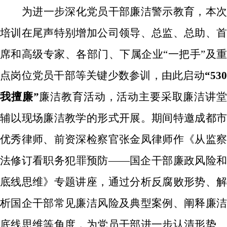
为进一步深化党员干部
廉洁警示教育
，
本
培训
在尾声特别增加
公司领导、总监、总助、
席和高级专家、各部门、下属企业
“一把手”及
点岗位党员干部
等关键少数参训
，
由此
启动
“
53
我擅廉
”
廉洁教育活动，活动主要采取
廉洁讲
辅以
现场
廉洁
教学
的形式开展
。
期间
特邀成都
优秀律师、前资深检察官
张金凤律师
作
《从监
法修订看职务犯罪预防
——
国企干部廉政风险
底线思维》专题讲座
，通过分析反腐败形势、
析国企干部常见廉洁风险及典型案例、阐释廉洁
底线思维等角度
，
为党员干部
进一步认清形势